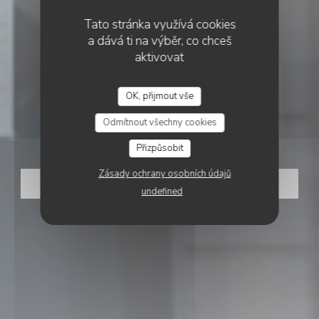
Tato stránka využívá cookies
a dává ti na výběr, co chceš
aktivovat
ECO-FRIENDLY GOURMET RESTAURANT
OK, přijmout vše
•
AMIENS
HYACINTHE
Odmítnout všechny cookies
Hyacinthe
Přizpůsobit
Zásady ochrany osobních údajů
REZERVOVAT STŮL
undefined