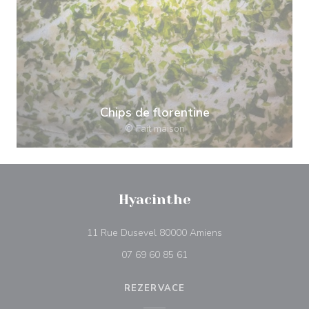
Chips de florentine
© Fait maison
Hyacinthe
((otevře se v novém
11 Rue Dusevel 80000 Amiens
07 69 60 85 61
REZERVACE