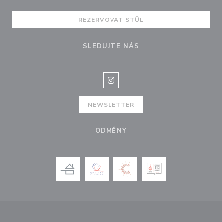
REZERVOVAT STŮL
SLEDUJTE NÁS
Instagram ((otevře se v novém o
NEWSLETTER
ODMĚNY