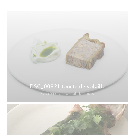
DSC_00821.tourte de volaille
© crème cru à l'ail des ours