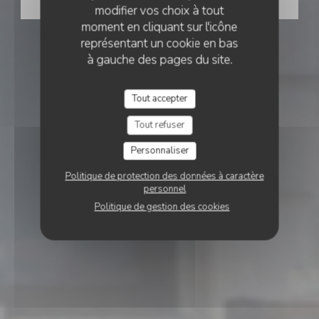
RÉSERVER
modifier vos choix à tout
moment en cliquant sur l'icône
représentant un cookie en bas
à gauche des pages du site.
Tout accepter
Tout refuser
Personnaliser
Politique de protection des données à caractère
personnel
Politique de gestion des cookies