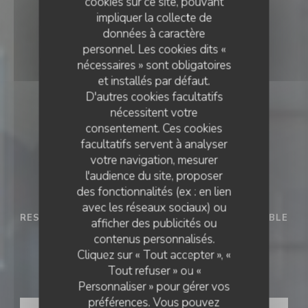
cookies sur ce site, pouvant
impliquer la collecte de
données à caractère
personnel. Les cookies dits «
nécessaires » sont obligatoires
et installés par défaut.
D'autres cookies facultatifs
nécessitent votre
consentement. Ces cookies
facultatifs servent à analyser
votre navigation, mesurer
l'audience du site, proposer
des fonctionnalités (ex : en lien
avec les réseaux sociaux) ou
RESTAURANT GASTRONOMIQUE ECORESPONSABLE
afficher des publicités ou
•
AMIENS
HYACINTHE
contenus personnalisés.
Cliquez sur « Tout accepter », «
Hyacinthe
Tout refuser » ou «
Personnaliser » pour gérer vos
préférences. Vous pouvez