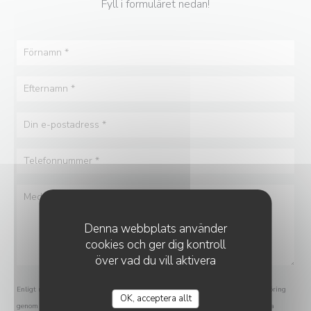
Fyll i formuläret nedan!
Denna webbplats använder
cookies och ger dig kontroll
över vad du vill aktivera
Enligt marknadsföringslagen har du rätt att spärra dig mot oönskad marknadsföring
OK, acceptera allt
HYACINTHE
genom NIX-Telefon:
nixtelefon.org
. För mer information om hur vi behandlar dina