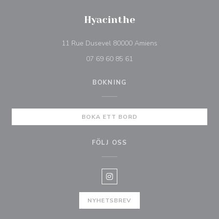
Hyacinthe
((öppnas i ett nytt fö
11 Rue Dusevel 80000 Amiens
07 69 60 85 61
BOKNING
BOKA ETT BORD
FÖLJ OSS
Instagram ((öppnas i ett nytt fön
NYHETSBREV