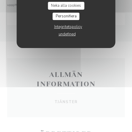
uppgifter, se vår
integritetspolicy
Neka alla cookies
.
Personifiera
Integritetspolicy
undefined
ALLMÄN
INFORMATION
TJÄNSTER