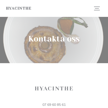
Cookie- hanteringspanel
HYACINTHE
Kontakta oss
HYACINTHE
((öppnas i ett nytt
11 Rue Dusevel 80000 Amiens
07 69 60 85 61