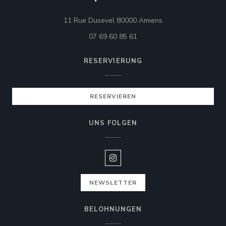
((öffnet ein neues Fe
11 Rue Dusevel 80000 Amiens
07 69 60 85 61
RESERVIERUNG
RESERVIEREN
UNS FOLGEN
Instagram ((öffnet ein neues Fen
NEWSLETTER
BELOHNUNGEN