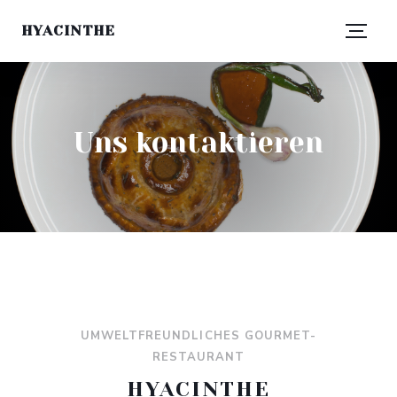
HYACINTHE
Uns kontaktieren
UMWELTFREUNDLICHES GOURMET-
RESTAURANT
HYACINTHE