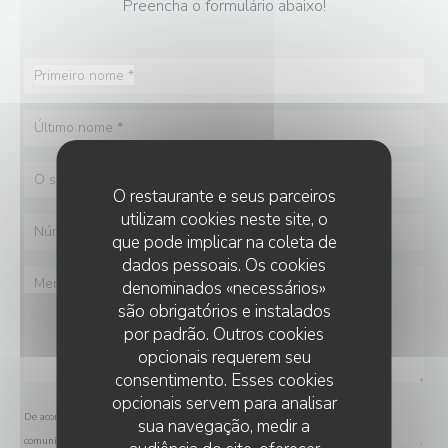
Preencha o formulário abaixo!
O restaurante e seus parceiros
utilizam cookies neste site, o
que pode implicar na coleta de
dados pessoais. Os cookies
denominados «necessários»
são obrigatórios e instalados
por padrão. Outros cookies
opcionais requerem seu
consentimento. Esses cookies
opcionais servem para analisar
De acordo com a legislação de proteção de dados, tem o direito de se opor a
sua navegação, medir a
comunicações de marketing. Pode registar-se na Lista Robinson através de
robinson.pt
.