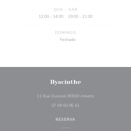
QUA
-
SAB
12:00 - 14:00
19:00 - 21:00
•
DOMINGO
Fechado
Hyacinthe
((abre numa nova ja
11 Rue Dusevel 80000 Amiens
07 69 60 85 61
RESERVA