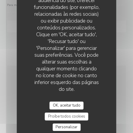
audiência do site, oferecer
Para mais informações sobre o tratamento dos seus dados, consulte a nossa
política de
funcionalidades (por exemplo,
privacidade
.
relacionadas às redes sociais)
ou exibir publicidade ou
conteúdos personalizados.
HYACINTHE
Clique em 'OK, aceitar tudo',
'Recusar tudo' ou
'Personalizar' para gerenciar
suas preferências. Você pode
alterar suas escolhas a
qualquer momento clicando
no ícone de cookie no canto
INFORMAÇÕES GERAIS
inferior esquerdo das páginas
do site.
CULINÁRIA
OK, aceitar tudo
produtos frescos, Caseiro
Proíbe todos cookies
SERVIÇOS
Personalizar
Esplanada, Privatização, Acesso para pessoas