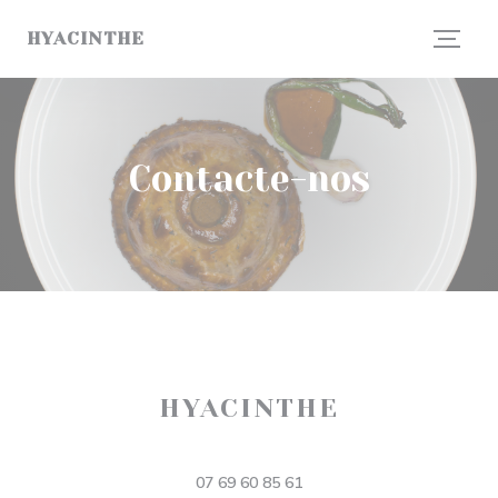
Painel de Gerenciamento de Cookies
HYACINTHE
Contacte-nos
HYACINTHE
((abre numa nova ja
11 Rue Dusevel 80000 Amiens
07 69 60 85 61