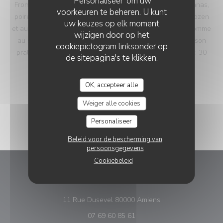
'Personaliseer' om uw
Fromage cuisiné par nos soins. Rhubarbe comme de l’ananas,
voorkeuren te beheren. U kunt
poire à la chaux alimentaire, sorbet à la Rhubarbe Frambozen
uw keuzes op elk moment
et aux fleurs de sureau. Tartelette, coulis de camerises, pomme
wijzigen door op het
au safran, crème glacée de courges caramélisées et de son
cookiepictogram linksonder op
pralin. Accords Mets et Vins 2 verres : 25 euros 3 verres : 30
de sitepagina's te klikken.
euros 5 verres : 45 euros
OK, accepteer alle
Weiger alle cookies
Personaliseer
Beleid voor de bescherming van
persoonsgegevens
Cookiebeleid
Hyacinthe
((opent in een nieuw
11 Rue Dusevel 80000 Amiens
07 69 60 85 61