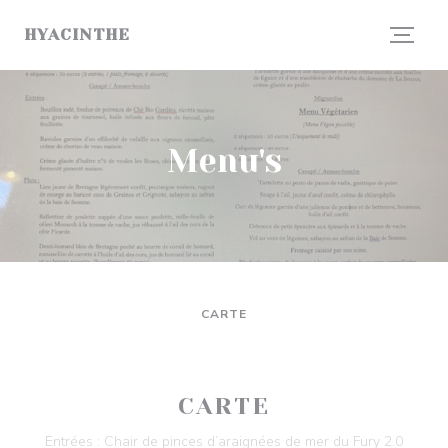
Cookies beheer paneel
HYACINTHE
Menu's
CARTE
CARTE
Entrées : Chair de pinces d’araignées de mer du Fury 2.0