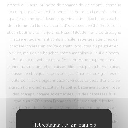
amarré au Havre, brunoise de pommes de Moismont, , cremeux
de courgettes à la menthe, sommités de brocoli colorés, crème
glacée aux herbes. Ravioles garnies d’un effiloché de volaille
de la ferme du Houet au confit d’échalotes de Ché Bio Gardins
et son beurre à la marjolaine. Plats : Filet de merlu de Bretagne
maturé et légèrement confit à l’huile, asperges blanches de
chez Delignières en croûte d’aneth, pholiotes du peuplier en
pickles, moules de bouchot, crème marinière à l’huile d’aneth.
Ballottine de volaille de la ferme du Houet nappée d’une
crème au vin jaune et sa cuisse rôtie, petit pois à la Française,
mousse de chocquoise persillée, jus réhaussé aux graines de
moutarde. Filet de pigeonneaux farci sous la peau d’une farce
à gratin (foie gras) et cuit sur le coffre, betterave cuite en robe
des champs, pomme et camerises, jus des carcasses à la
royale (sup 20 euros) Fromages : Smile de sablé breton,
Neufchâtel de la ferme de Villers, compoté de pommes au
safran de la Baie de Somme d’Anne Poupard, pâtissière et
sabayon au riesling du vignoble des 3 terres. Dessert : Mille-
Het restaurant en zijn partners