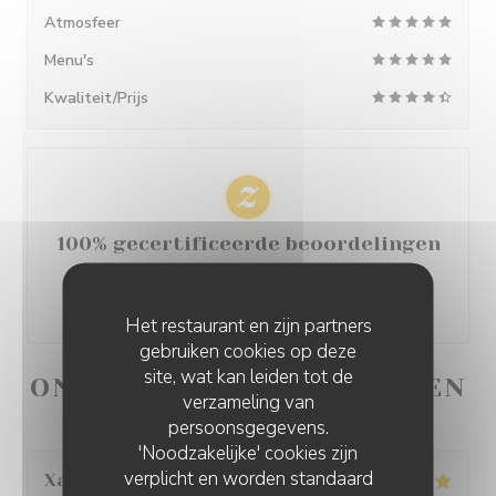
Atmosfeer
Menu's
Kwaliteit/Prijs
100% gecertificeerde beoordelingen
Onze klanten hebben na hun reservering een
beoordeling gegeven
Het restaurant en zijn partners
gebruiken cookies op deze
site, wat kan leiden tot de
ONZE GASTBEOORDELINGEN
verzameling van
persoonsgegevens.
'Noodzakelijke' cookies zijn
verplicht en worden standaard
Xavier
B