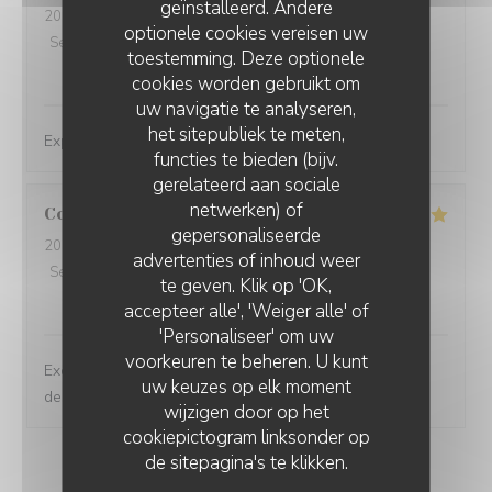
geïnstalleerd. Andere
2026-04-05
- 12:30 - Gasten 2
optionele cookies vereisen uw
Service
:
5
/5
Atmosfeer
:
5
/5
Keuken
:
5
/5
Kwaliteit / Prijs
:
toestemming. Deze optionele
4
/5
cookies worden gebruikt om
uw navigatie te analyseren,
het sitepubliek te meten,
Expérience culinaire très réussie
functies te bieden (bijv.
gerelateerd aan sociale
netwerken) of
Corinne
G
gepersonaliseerde
2026-04-03
- 12:30 - Gasten 3
HYACINTHE
advertenties of inhoud weer
Service
:
5
/5
Atmosfeer
:
5
/5
Keuken
:
5
/5
Kwaliteit / Prijs
:
te geven. Klik op 'OK,
5
/5
accepteer alle', 'Weiger alle' of
'Personaliseer' om uw
voorkeuren te beheren. U kunt
Excellent restaurant avec des recettes originales avec
uw keuzes op elk moment
des produits frais. Excellent restaurant
wijzigen door op het
cookiepictogram linksonder op
de sitepagina's te klikken.
1