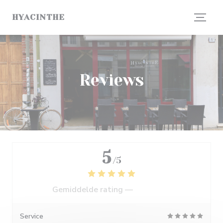
Cookies beheer paneel
HYACINTHE
Reviews
5
/5
Gemiddelde rating —
2 reviews
Service